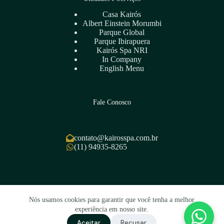
Casa Kairós
Albert Einstein Morumbi
Parque Global
Parque Ibirapuera
Kairós Spa NRI
In Company
English Menu
Fale Conosco
contato@kairosspa.com.br
(11) 94935-8265
Copyright © 2026 – Kairós Spa – CNPJ
Nós usamos cookies para garantir que você tenha a melhor
47.188.753/0001-36 – Desenvolvido por
Link Nacional
experiência em nosso site.
Aceitar
Recusar