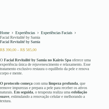
Home
Experiências
Experiências Faciais
Facial Revitalité by Samia
Facial Revitalité by Samia
Faixa
R$
390,00
–
R$
585,00
de
preço:
O
Facial Revitalité by Samia no Kairós Spa
oferece uma
R$ 390,00
experiência única de rejuvenescimento e relaxamento. Esse
através
tratamento exclusivo restaura o equilíbrio da pele e renova
R$ 585,00
corpo e mente.
O protocolo começa
com uma
limpeza profunda
, que
remove impurezas e prepara a pele para receber os ativos
naturais.
Em seguida
, o terapeuta realiza uma
esfoliação
suave
, estimulando a renovação celular e melhorando a
textura.