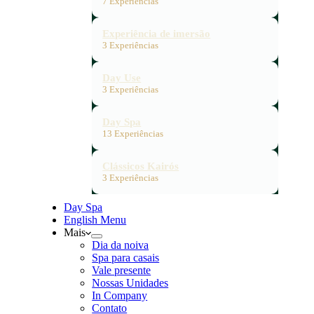
7 Experiências
Experiência de imersão
3 Experiências
Day Use
3 Experiências
Day Spa
13 Experiências
Clássicos Kairós
3 Experiências
Day Spa
English Menu
Mais
Dia da noiva
Spa para casais
Vale presente
Nossas Unidades
In Company
Contato