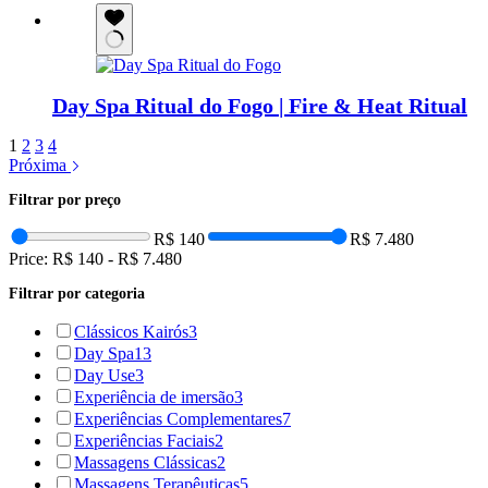
Day Spa Ritual do Fogo | Fire & Heat Ritual
1
2
3
4
Próxima
Filtrar por preço
R$ 140
R$ 7.480
Price:
R$ 140
-
R$ 7.480
Filtrar por categoria
Clássicos Kairós
3
Day Spa
13
Day Use
3
Experiência de imersão
3
Experiências Complementares
7
Experiências Faciais
2
Massagens Clássicas
2
Massagens Terapêuticas
5