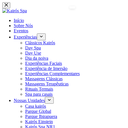
Pular
para
o
conteúdo
Início
Sobre Nós
Eventos
Experiências
Clássicos Kairós
Day Spa
Day Use
Dia da noiva
Experiências Faciais
Experiência de Imersão
Experiências Complementares
Massagens Clássicas
Massagens Terapêuticas
Rituais Termais
Spa para casais
Nossas Unidades
Casa kairós
Parque Global
Parque Ibirapuera
Kairós Einstein
Kairós Spa NR1