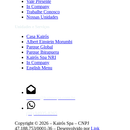
2
Vale Presente
,
$
6
0
In Company
0
0
Trabalhe Conosco
1
,
Nossas Unidades
.
0
5
0
Unidades e Serviços
9
1
Casa Kairós
,
Albert Einstein Morumbi
0
0
Parque Global
Parque Ibirapuera
Kairós Spa NRI
In Company
English Menu
Fale Conosco
contato@kairosspa.com.br
(11) 94935-8265
Copyright © 2026 – Kairós Spa – CNPJ
47.188.753/0001-36 – Desenvolvido por
Link