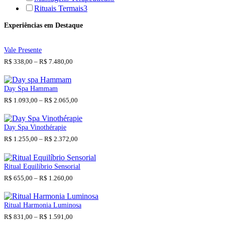
Rituais Termais
3
Experiências em Destaque
Vale Presente
F
R$
338,00
–
R$
7.480,00
a
i
x
Day Spa Hammam
a
F
R$
1.093,00
–
R$
2.065,00
d
a
e
i
p
x
r
Day Spa Vinothérapie
a
e
F
R$
1.255,00
–
R$
2.372,00
d
ç
a
e
o
i
p
:
x
r
R
Ritual Equilíbrio Sensorial
a
e
$
F
R$
655,00
–
R$
1.260,00
d
ç
a
e
o
3
i
p
:
3
x
r
R
Ritual Harmonia Luminosa
8
a
e
$
,
F
R$
831,00
–
R$
1.591,00
d
ç
0
a