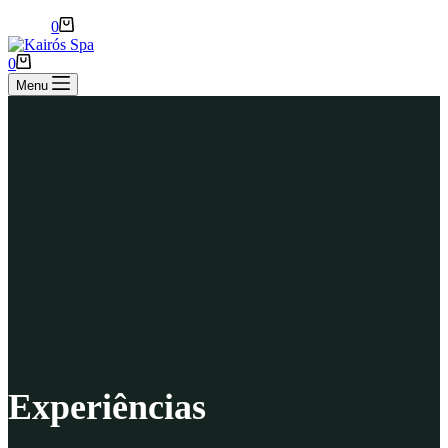
Carrinho
0
Carrinho
0
Menu
Experiências