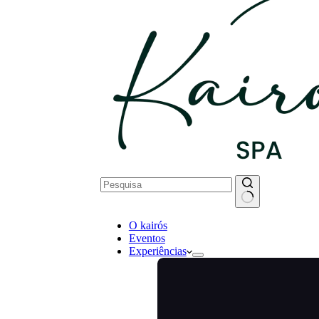
Sem
O kairós
resultados
Eventos
Experiências