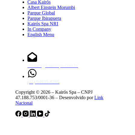
Casa Kairós
Albert Einstein Morumbi
Parque Global
Parque Ibirapuera
Kairós Spa NRI
In Company
English Menu
Fale Conosco
contato@kairosspa.com.br
(11) 94935-8265
Copyright © 2026 – Kairós Spa – CNPJ
47.188.753/0001-36 – Desenvolvido por
Link
Nacional