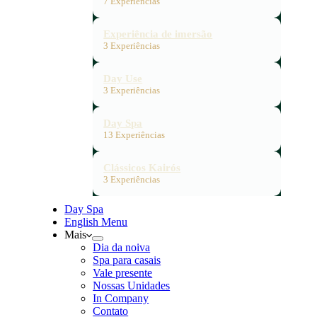
7 Experiências
Experiência de imersão
3 Experiências
Day Use
3 Experiências
Day Spa
13 Experiências
Clássicos Kairós
3 Experiências
Day Spa
English Menu
Mais
Dia da noiva
Spa para casais
Vale presente
Nossas Unidades
In Company
Contato