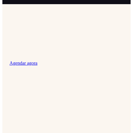
Agendar agora
spa em Morumbi