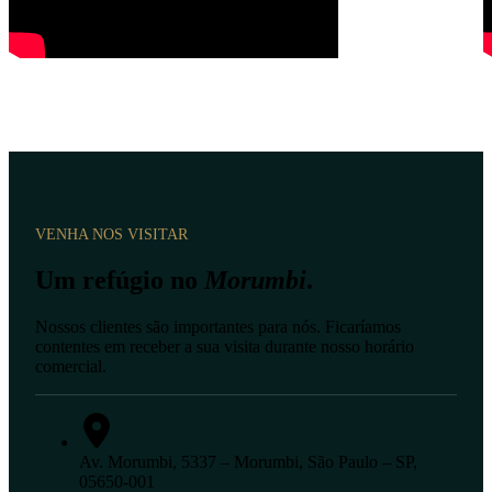
VENHA NOS VISITAR
Um refúgio no
Morumbi
.
Nossos clientes são importantes para nós. Ficaríamos
contentes em receber a sua visita durante nosso horário
comercial.
Av. Morumbi, 5337 – Morumbi, São Paulo – SP,
05650-001