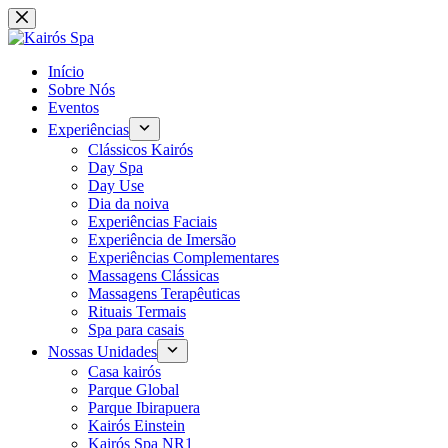
Pular
para
o
conteúdo
Início
Sobre Nós
Eventos
Experiências
Clássicos Kairós
Day Spa
Day Use
Dia da noiva
Experiências Faciais
Experiência de Imersão
Experiências Complementares
Massagens Clássicas
Massagens Terapêuticas
Rituais Termais
Spa para casais
Nossas Unidades
Casa kairós
Parque Global
Parque Ibirapuera
Kairós Einstein
Kairós Spa NR1