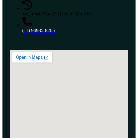
Seg a Sáb: 9h–21h | Dom: 10h–18h
(11) 94935-8265