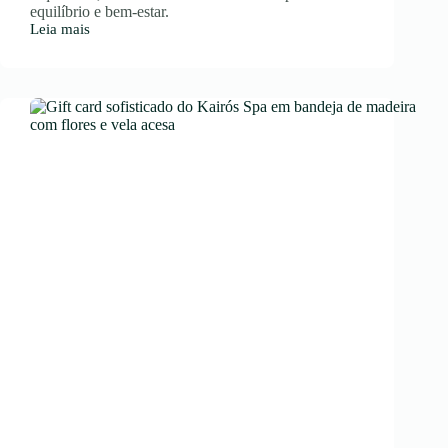
equilíbrio e bem-estar.
Leia mais
Spa
em
SP:
Experiência
Única
de
Relaxamento
e
Bem-
Estar