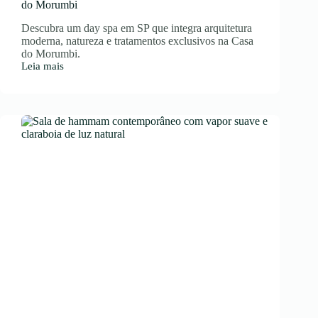
do Morumbi
Descubra um day spa em SP que integra arquitetura
moderna, natureza e tratamentos exclusivos na Casa
do Morumbi.
Leia mais
Day
Spa
em
SP:
Experiências
Exclusivas
na
Casa
do
Morumbi