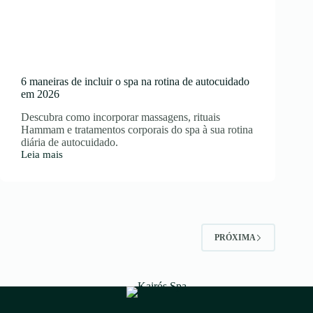
6 maneiras de incluir o spa na rotina de autocuidado
em 2026
Descubra como incorporar massagens, rituais
Hammam e tratamentos corporais do spa à sua rotina
diária de autocuidado.
Leia mais
6
maneiras
de
incluir
o
spa
na
PRÓXIMA
rotina
de
autocuidado
em
2026