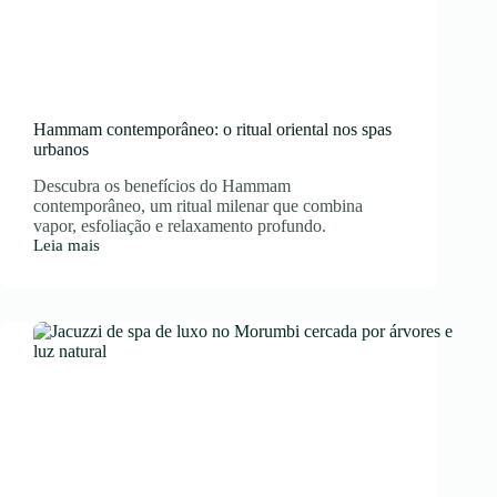
Hammam contemporâneo: o ritual oriental nos spas
urbanos
Descubra os benefícios do Hammam
contemporâneo, um ritual milenar que combina
vapor, esfoliação e relaxamento profundo.
Leia mais
Hammam
contemporâneo:
o
ritual
oriental
nos
spas
urbanos