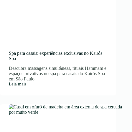
Spa para casais: experiências exclusivas no Kairós
Spa
Descubra massagens simultâneas, rituais Hammam e
espaços privativos no spa para casais do Kairós Spa
em São Paulo.
Leia mais
Spa
para
casais:
experiências
exclusivas
no
Kairós
Spa